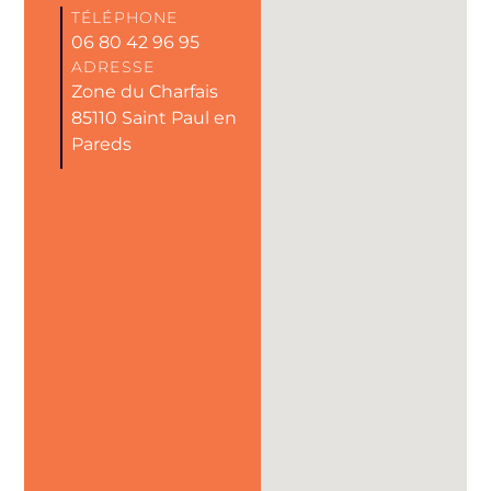
TÉLÉPHONE
06 80 42 96 95
ADRESSE
Zone du Charfais
85110 Saint Paul en
Pareds